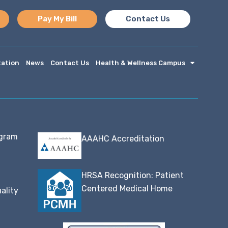
Pay My Bill
Contact Us
tation
News
Contact Us
Health & Wellness Campus
ogram
AAAHC Accreditation
HRSA Recognition: Patient
Centered Medical Home
ality