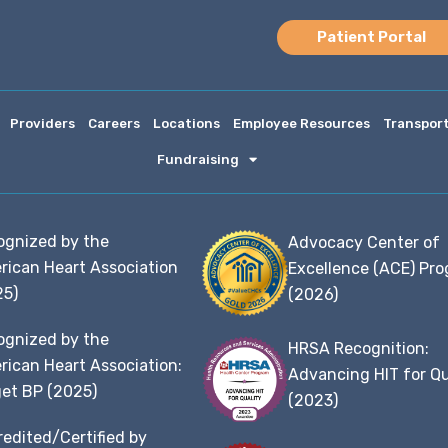
Patient Portal
Providers
Careers
Locations
Employee Resources
Transpor
Fundraising
ognized by the
Advocacy Center of
rican Heart Association
Excellence (ACE) Pr
25)
(2026)
ognized by the
HRSA Recognition:
ican Heart Association:
Advancing HIT for Qu
et BP (2025)
(2023)
edited/Certified by