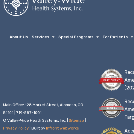
About Us
Services
Special Programs
For Patients
Rec
Ame
(20
Rec
Main Office: 128 Market Street, Alamosa, CO
Amer
81101 | 719-587-1001
Targ
© Valley-Wide Heath Systems, Inc. |
Sitemap
|
Privacy Policy
| Built by
Infront Webworks
Accr