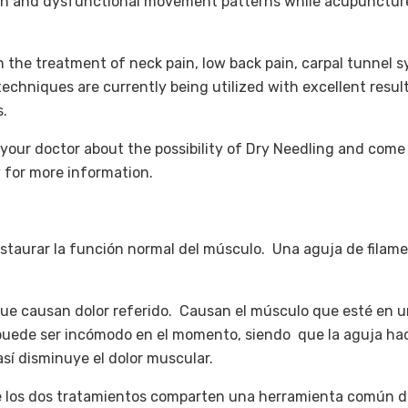
in and dysfunctional movement patterns while acupuncture 
in the treatment of neck pain, low back pain, carpal tunnel 
chniques are currently being utilized with excellent result
s.
k your doctor about the possibility of Dry Needling and come
 by for more information.
staurar la función normal del músculo. Una aguja de filamen
que causan dolor referido. Causan el músculo que esté en u
puede ser incómodo en el momento, siendo que la aguja ha
así disminuye el dolor muscular.
 los dos tratamientos comparten una herramienta común de t