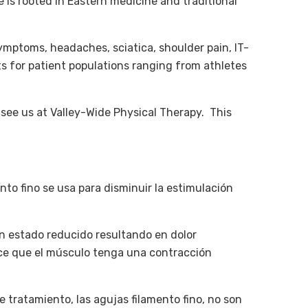
is rooted in Eastern medicine and traditional
symptoms, headaches, sciatica, shoulder pain, IT-
s for patient populations ranging from athletes
 see us at Valley-Wide Physical Therapy. This
to fino se usa para disminuir la estimulación
n estado reducido resultando en dolor
ce que el músculo tenga una contracción
ratamiento, las agujas filamento fino, no son