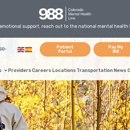
emotional support, reach out to the national mental health 
Patient
Pay My
50-
Portal
Bill
s
Providers
Careers
Locations
Transportation
News
C