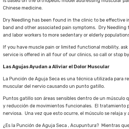
is based on the orthopedic model addressing muscular pa
Chinese medicine.
Dry Needling has been found in the clinic to be effective 
band and other associated pain symptoms. Dry Needling te
and labor workers to more sedentary or elderly population
If you have muscle pain or limited functional mobility, as
service is offered in all four of our clinics, so call or stop
Las Agujas Ayudan a Aliviar el Dolor Muscular
La Punción de Aguja Seca es una técnica utilizada para re
muscular del nervio causando un punto gatillo.
Puntos gatillo son áreas sensibles dentro de un músculo 
y reducción de movimientos funcionales. El tratamiento 
nerviosa. Una vez que esto ocurre, el músculo se relaja y 
¿Es la Punción de Aguja Seca , Acupuntura? Mientras que