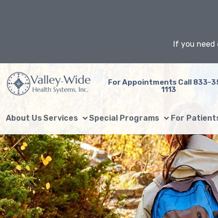
Skip
to
content
If you need 
For Appointments Call 833-3
1113
About Us
Services
Special Programs
For Patient